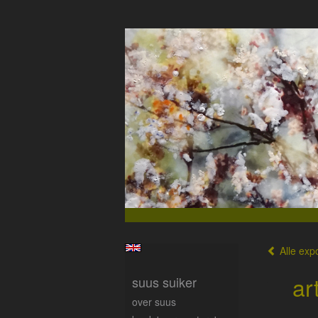
Alle expo
ar
suus suiker
over suus