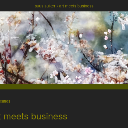
suus suiker
art meets business
sities
t meets business