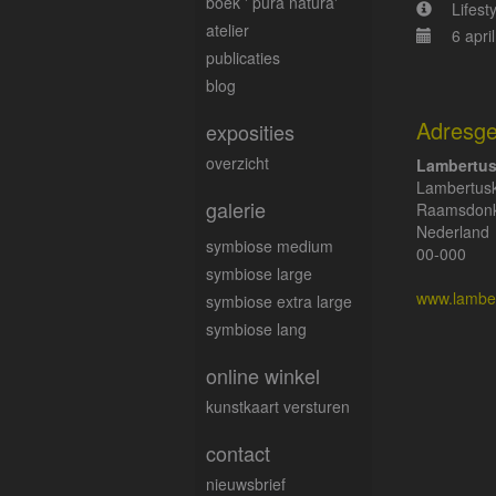
boek ' pura natura'
Lifes
atelier
6 apri
publicaties
blog
Adresg
exposities
overzicht
Lambertus
Lambertusk
galerie
Raamsdon
Nederland
symbiose medium
00-000
symbiose large
www.lambe
symbiose extra large
symbiose lang
online winkel
kunstkaart versturen
contact
nieuwsbrief