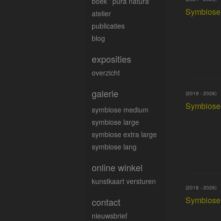
boek ' pura natura'
Symbiose
atelier
publicaties
blog
exposities
overzicht
galerie
(2019 - 2026)
Symbiose 
symbiose medium
symbiose large
symbiose extra large
symbiose lang
online winkel
kunstkaart versturen
(2018 - 2026)
Symbiose 
contact
nieuwsbrief