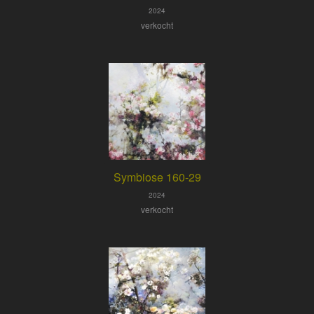
2024
verkocht
Symbiose 160-29
2024
verkocht