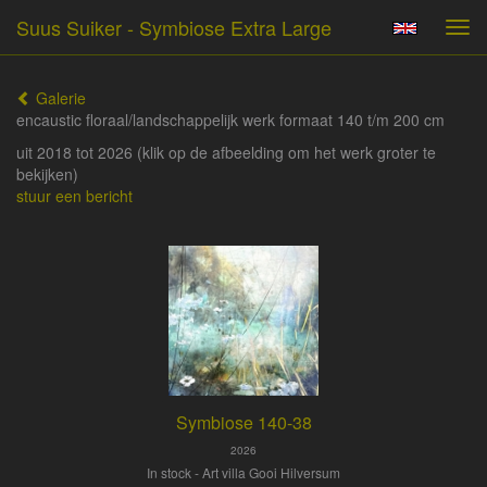
Suus Suiker - Symbiose Extra Large
Tog
navi
Galerie
encaustic floraal/landschappelijk werk formaat 140 t/m 200 cm
uit 2018 tot 2026
(klik op de afbeelding om het werk groter te
bekijken)
stuur een bericht
Symbiose 140-38
2026
In stock - Art villa Gooi Hilversum