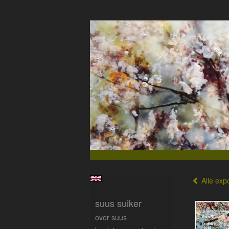
Alle expo
suus suiker
over suus