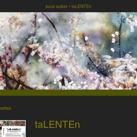
suus suiker
taLENTEn
sities
taLENTEn