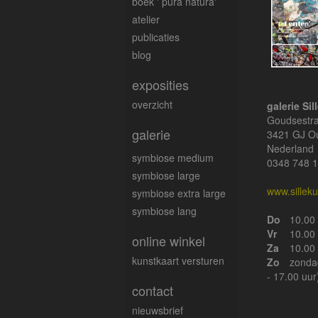
boek ' pura natura'
atelier
publicaties
blog
exposities
overzicht
galerie Sil
Goudsestr
galerie
3421 GJ O
Nederland
symbiose medium
0348 748 
symbiose large
www.silleku
symbiose extra large
symbiose lang
Do
10.00 
Vr
10.00 
online winkel
Za
10.00 
kunstkaart versturen
Zo
zonda
- 17.00 uur
contact
nieuwsbrief