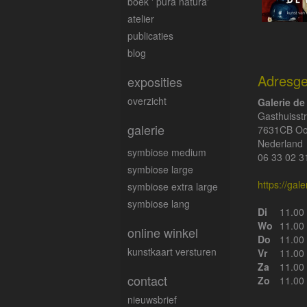
boek ' pura natura'
atelier
publicaties
blog
Adresg
exposities
overzicht
Galerie de
Gasthuisstr
galerie
7631CB O
Nederland
symbiose medium
06 33 02 3
symbiose large
https://gal
symbiose extra large
symbiose lang
Di
11.00 
Wo
11.00 
online winkel
Do
11.00 
kunstkaart versturen
Vr
11.00 
Za
11.00 
contact
Zo
11.00 
nieuwsbrief