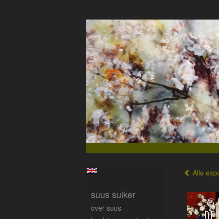
Alle expo
suus suiker
over suus