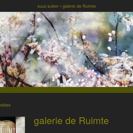
suus suiker
galerie de Ruimte
sities
galerie de Ruimte