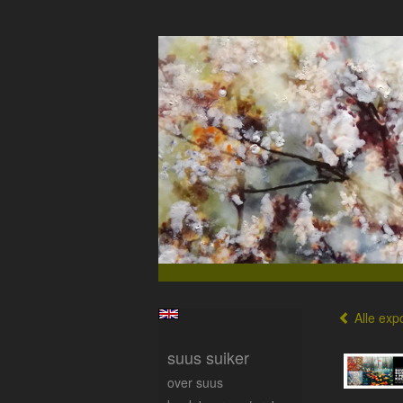
Alle expo
suus suiker
over suus