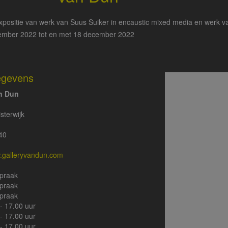
positie van werk van Suus Suiker in encaustic mixed media en werk van
ember 2022 tot en met 18 december 2022
egevens
an Dun
sterwijk
40
w.galleryvandun.com
spraak
spraak
spraak
- 17.00 uur
- 17.00 uur
- 17.00 uur