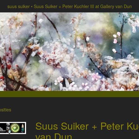
suus suiker
Suus Suiker + Peter Kuchler III at Gallery van Dun
sities
Suus Suiker + Peter Kuc
van Dun