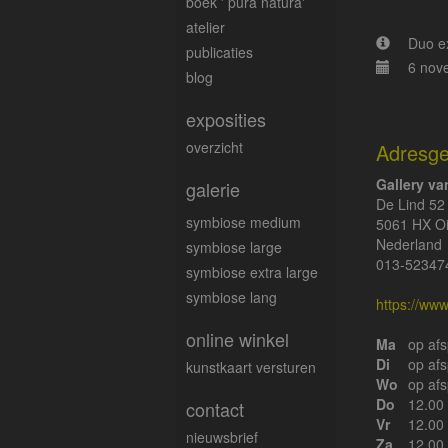
boek ' pura natura'
atelier
Duo ex
publicaties
6 nov
blog
exposities
overzicht
Adresg
Gallery v
galerie
De Lind 52
symbiose medium
5061 HX Oi
Nederland
symbiose large
013-52347
symbiose extra large
symbiose lang
https://ww
online winkel
Ma
op af
Di
op af
kunstkaart versturen
Wo
op af
Do
12.00 
contact
Vr
12.00 
nieuwsbrief
Za
12.00 