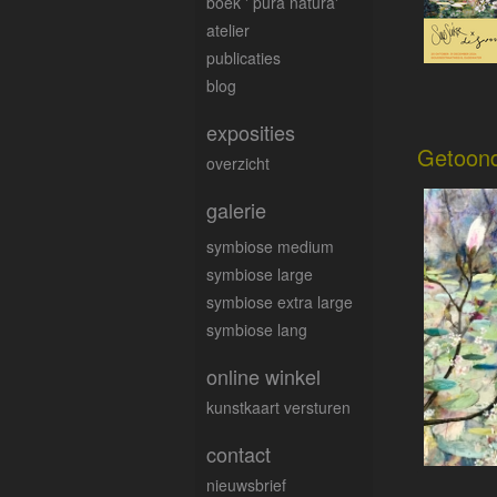
boek ' pura natura'
atelier
publicaties
blog
exposities
Getoon
overzicht
galerie
symbiose medium
symbiose large
symbiose extra large
symbiose lang
online winkel
kunstkaart versturen
contact
nieuwsbrief