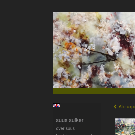
Alle expo
suus suiker
over suus