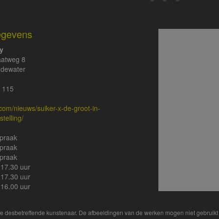
egevens
ry
aatweg 8
dewater
 115
y.com/nieuws/suiker-x-de-groot-in-
telling/
spraak
spraak
spraak
-17.30 uur
-17.30 uur
-16.00 uur
 de desbetreffende kunstenaar. De afbeeldingen van de werken mogen niet gebruikt 