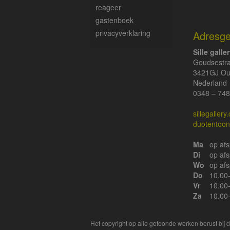
reageer
gastenboek
privacyverklaring
Adresg
Sille galle
Goudsestr
3421GJ Ou
Nederland
0348 – 748
sillegaller
duotentoons
Ma
op af
Di
op af
Wo
op af
Do
10.00
Vr
10.00
Za
10.00
Het copyright op alle getoonde werken berust bij