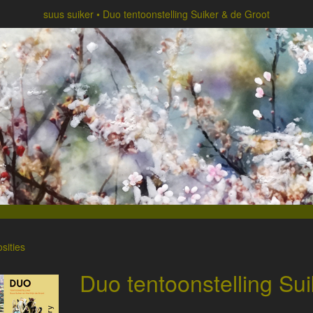
suus suiker
Duo tentoonstelling Suiker & de Groot
sities
Duo tentoonstelling Su